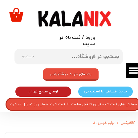
حساب کاربری من
۰
تغییر گذر واژه
ورود
/
ثبت نام در
سفارشات
سایت
خروج از حساب کاربری
جستجو
راهنمای خرید ، پشتیبانی
ارسال سریع تهران
خرید اقساطی با اسنپ پی
سفارش های ثبت شده تهران تا قبل ساعت 11 ثبت شوند همان روز تحویل میشوند
کالانیکس
لوازم خودرو
ولوم فن هوا کولر و بخاری خودرو مدل KEY-TIBA-30416 مناسب برای تیبا مجموعه 3 عددی