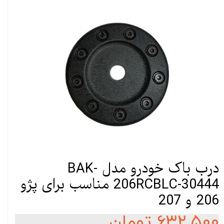
درب باک خودرو مدل BAK-
206RCBLC-30444 مناسب برای پژو
206 و 207
۶۳۲,۵۰۰ تومان