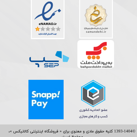
©1393-1404 کلیه حقوق مادی و معنوی برای « فروشگاه اینترنتی کالانیکس »،