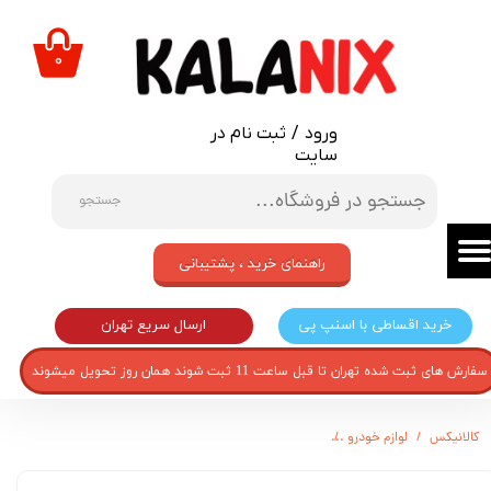
حساب کاربری من
۰
تغییر گذر واژه
ورود
/
ثبت نام در
سفارشات
سایت
خروج از حساب کاربری
جستجو
راهنمای خرید ، پشتیبانی
ارسال سریع تهران
خرید اقساطی با اسنپ پی
سفارش های ثبت شده تهران تا قبل ساعت 11 ثبت شوند همان روز تحویل میشوند
کالانیکس
لوازم خودرو
درب باک خودرو مدل BAK-206RCBLC-30444 مناسب برای پژو 206 و 207