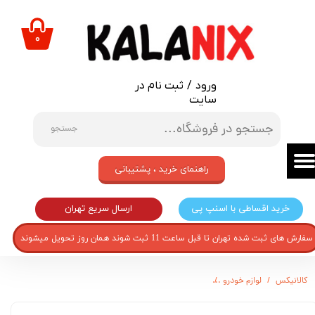
حساب کاربری من
۰
تغییر گذر واژه
ورود
/
ثبت نام در
سفارشات
سایت
خروج از حساب کاربری
جستجو
راهنمای خرید ، پشتیبانی
ارسال سریع تهران
خرید اقساطی با اسنپ پی
سفارش های ثبت شده تهران تا قبل ساعت 11 ثبت شوند همان روز تحویل میشوند
کالانیکس
لوازم خودرو
مخزن شیشه شوی خودرو مدل MKH-TIBA-30481 مناسب برای تیبا به همراه لوله