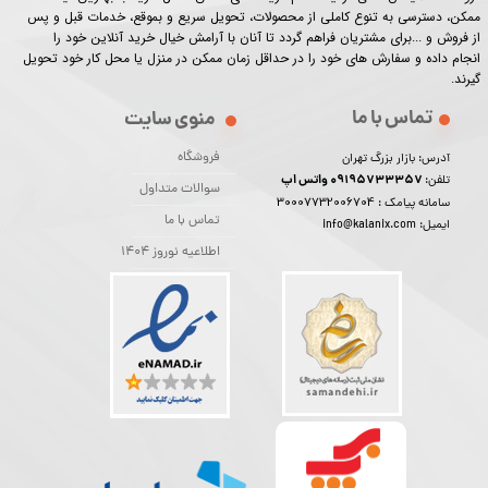
ممکن، دسترسی به تنوع کاملی از محصولات، تحویل سریع و بموقع، خدمات قبل و پس
از فروش و ...برای مشتریان فراهم گردد تا آنان با آرامش خیال خرید آنلاین خود را
انجام داده و سفارش های خود را در حداقل زمان ممکن در منزل یا محل کار خود تحویل
گیرند.​​​​​​​
تماس با ما
منوی سایت
فروشگاه
آدرس: بازار بزرگ تهران
09195733357 واتس اپ
تلفن:
سوالات متداول
30007732006704
سامانه پیامک :
تماس با ما
ایمیل: info@kalanix.com
اطلاعیه نوروز 1404