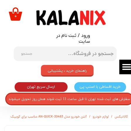
حساب کاربری من
۰
تغییر گذر واژه
ورود
/
ثبت نام در
سفارشات
سایت
خروج از حساب کاربری
جستجو
راهنمای خرید ، پشتیبانی
ارسال سریع تهران
خرید اقساطی با اسنپ پی
سفارش های ثبت شده تهران تا قبل ساعت 11 ثبت شوند همان روز تحویل میشوند
کالانیکس
لوازم خودرو
آنتن خودرو مدل AN-QUICK-30483 مناسب برای کوییک