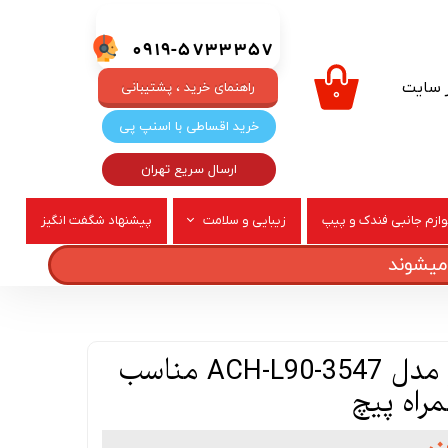
0919-5733357
ر سایت
راهنمای خرید ، پشتیبانی
۰
خرید اقساطی با اسنپ پی
ارسال سریع تهران
وازم جانبی فندک و پیپ
زیبایی و سلامت
پیشنهاد شگفت انگیز
ربری
عطر و ادکلن
آچار قالپاق خودرو مدل ACH-L90-3547 مناسب