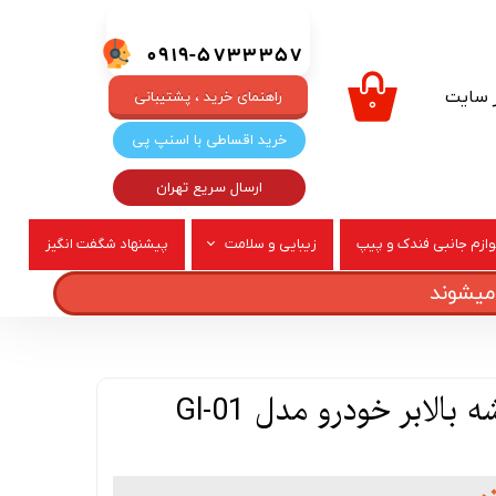
0919-5733357
ر سایت
راهنمای خرید ، پشتیبانی
۰
خرید اقساطی با اسنپ پی
ارسال سریع تهران
وازم جانبی فندک و پیپ
زیبایی و سلامت
پیشنهاد شگفت انگیز
ربری
عطر و ادکلن
تقویت کننده شیشه بالابر خودرو مدل Gl-01