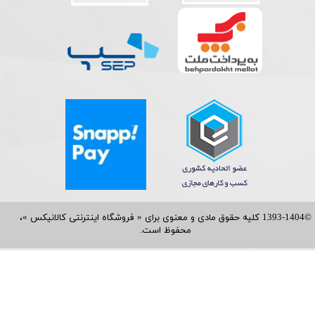
©1393-1404 کلیه حقوق مادی و معنوی برای « فروشگاه اینترنتی کالانیکس »،
محفوظ است.​​​​​​​