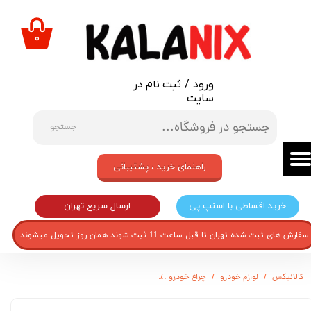
حساب کاربری من
۰
تغییر گذر واژه
ورود
/
ثبت نام در
سفارشات
سایت
خروج از حساب کاربری
جستجو
راهنمای خرید ، پشتیبانی
ارسال سریع تهران
خرید اقساطی با اسنپ پی
سفارش های ثبت شده تهران تا قبل ساعت 11 ثبت شوند همان روز تحویل میشوند
کالانیکس
لوازم خودرو
چراغ خودرو
طلق راهنما آینه چپ خودرو قطعه سازان کبیر مدل TAL-PARSL-30600 مناسب برای پژو 