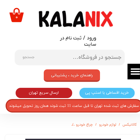
حساب کاربری من
۰
تغییر گذر واژه
ورود
/
ثبت نام در
سفارشات
سایت
خروج از حساب کاربری
جستجو
راهنمای خرید ، پشتیبانی
ارسال سریع تهران
خرید اقساطی با اسنپ پی
سفارش های ثبت شده تهران تا قبل ساعت 11 ثبت شوند همان روز تحویل میشوند
کالانیکس
لوازم خودرو
چراغ خودرو
چراغ سقف خودرو مدل LIGHT-L90-30915 مناسب برای رنو L90