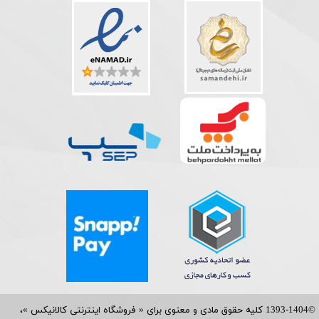
©1393-1404 کلیه حقوق مادی و معنوی برای « فروشگاه اینترنتی کالانیکس »،