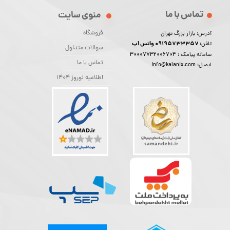
تماس با ما
منوی سایت
فروشگاه
آدرس: بازار بزرگ تهران
09195733357 واتس اپ
تلفن:
سوالات متداول
30007732006704
سامانه پیامک :
تماس با ما
ایمیل: info@kalanix.com
اطلاعیه نوروز 1404