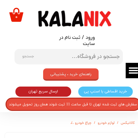
حساب کاربری من
۰
تغییر گذر واژه
ورود
/
ثبت نام در
سفارشات
سایت
خروج از حساب کاربری
جستجو
راهنمای خرید ، پشتیبانی
ارسال سریع تهران
خرید اقساطی با اسنپ پی
سفارش های ثبت شده تهران تا قبل ساعت 11 ثبت شوند همان روز تحویل میشوند
کالانیکس
لوازم خودرو
چراغ خودرو
لامپ چراغ خودرو مدل SEKEN مناسب برای پژو 206 بسته 2 عددی