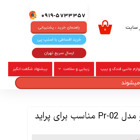
0919-5733357
ر سایت
راهنمای خرید ، پشتیبانی
۰
خرید اقساطی با اسنپ پی
ارسال سریع تهران
وازم جانبی فندک و پیپ
زیبایی و سلامت
پیشنهاد شگفت انگیز
ربری
عطر و ادکلن
چراغ گلگیر خودرو مدل Pr-02 مناسب برای پراید