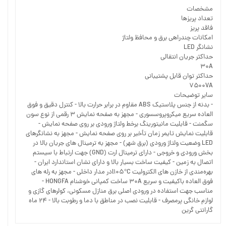
مشخصات
تعداد پریزها
فاقد پریز
امکانات چندراهی برق و محافظ ولتاژ
نشانگر LED
حداکثر جریان انتقالی
۳۰A
حداکثر توان قابل پشتیبانی
۷۵۰۰VA
سایر توضیحات
- بدنه از جنس پلاستیک ABS مقاوم در برابر حرارت بالا - کنترل دقیق و فوق
العاده سریع میکروپروسسوری - مجهز به صفحه نمایش ۳ رقمی از نوع سون
سگمنت - قابلیت مانیتورینگ برخط ولتاژ ورودی بر روی صفحه نمایش -
قابلیت نمایش تایمر زمان تأخیر بر روی صفحه نمایش - مجهز به نشانگرهای
LED وضعیت ولتاژ ورودی (برق شهر) - مجهز به ترمینال های جریان بالا در
بخش ورودی و خروجی - دارای ترمینال ارت (GND) جهت ارتباط با سیستم
اتصال به زمین - کیفیت ساخت بسیار بالا و دارای نشان استاندارد ایران -
بهره‌مندی از خازن‌ های الکترولیت l۱۰۵°Cدر مدار داخلی - مجهز به رله های
فوق العاده باکیفیت و سریع ۳۰A ساخت کمپانی خوشنام HONGFA -
مناسب جهت استفاده در ورودی اصلی برق منازل مسکونی، کولرهای گازی و
لوازم خانگی پرمصرف - قابلیت نصب در مناطق با دما و رطوبت بالا - ۲۴ ماه
گارانتی گرین