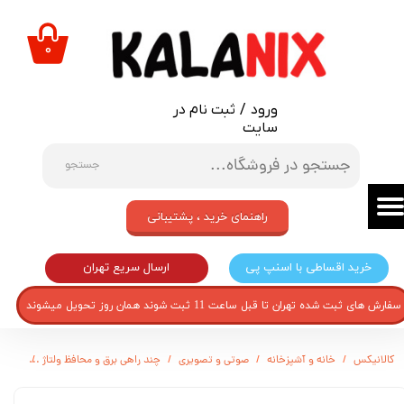
حساب کاربری من
۰
تغییر گذر واژه
ورود
/
ثبت نام در
سفارشات
سایت
خروج از حساب کاربری
جستجو
راهنمای خرید ، پشتیبانی
ارسال سریع تهران
خرید اقساطی با اسنپ پی
سفارش های ثبت شده تهران تا قبل ساعت 11 ثبت شوند همان روز تحویل میشوند
کالانیکس
خانه و آشپزخانه
صوتی و تصویری
چند راهی برق و محافظ ولتاژ
محافظ ول