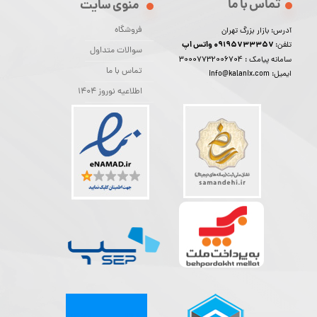
تماس با ما
منوی سایت
فروشگاه
آدرس: بازار بزرگ تهران
09195733357 واتس اپ
تلفن:
سوالات متداول
30007732006704
سامانه پیامک :
تماس با ما
ایمیل: info@kalanix.com
اطلاعیه نوروز 1404