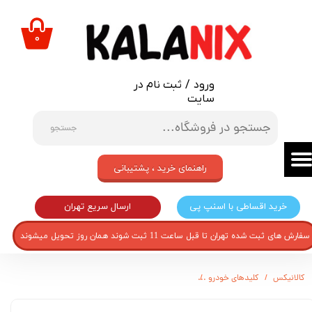
حساب کاربری من
۰
تغییر گذر واژه
ورود
/
ثبت نام در
سفارشات
سایت
خروج از حساب کاربری
جستجو
راهنمای خرید ، پشتیبانی
ارسال سریع تهران
خرید اقساطی با اسنپ پی
سفارش های ثبت شده تهران تا قبل ساعت 11 ثبت شوند همان روز تحویل میشوند
کالانیکس
کلیدهای خودرو
کلید شیشه بالابر عقب راست نیکوپخش کد 82004665 مناسب برای ال90