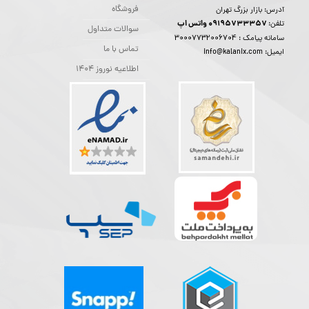
فروشگاه
آدرس: بازار بزرگ تهران
09195733357 واتس اپ
تلفن:
سوالات متداول
30007732006704
سامانه پیامک :
تماس با ما
ایمیل: info@kalanix.com
اطلاعیه نوروز 1404