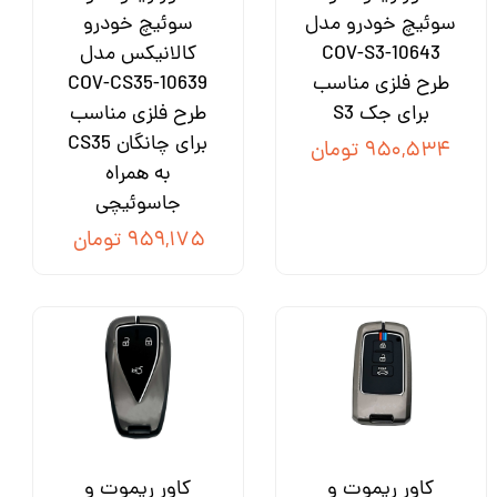
سوئیچ خودرو مدل
سوئیچ خودرو
COV-S3-10643
کالانیکس مدل
طرح فلزی مناسب
COV-CS35-10639
برای جک S3
طرح فلزی مناسب
برای چانگان CS35
۹۵۰,۵۳۴ تومان
به همراه
جاسوئیچی
۹۵۹,۱۷۵ تومان
کاور ریموت و
کاور ریموت و