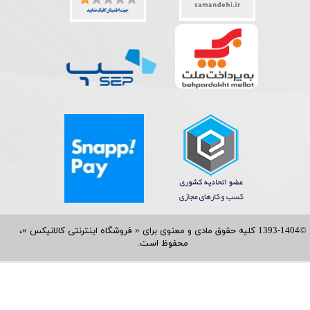
©1393-1404 کلیه حقوق مادی و معنوی برای « فروشگاه اینترنتی کالانیکس »،
محفوظ است.​​​​​​​