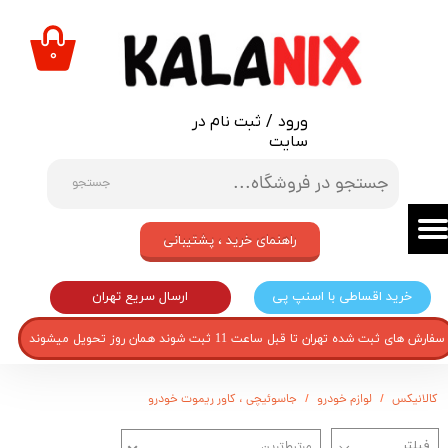
حساب کاربری من
۰
تغییر گذر واژه
ورود
/
ثبت نام در
سفارشات
سایت
خروج از حساب کاربری
جستجو
راهنمای خرید ، پشتیبانی
ارسال سریع تهران
خرید اقساطی با اسنپ پی
سفارش های ثبت شده تهران تا قبل ساعت 11 ثبت شوند همان روز تحویل میشوند
کالانیکس
لوازم خودرو
جاسوئیچی ، کاور ریموت خودرو
مرتبط‌ترین