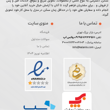
ممکن، دسترسی به تنوع کاملی از محصولات، تحویل سریع و بموقع، خدمات قبل و پس
از فروش و ...برای مشتریان فراهم گردد تا آنان با آرامش خیال خرید آنلاین خود را
انجام داده و سفارش های خود را در حداقل زمان ممکن در منزل یا محل کار خود تحویل
گیرند.​​​​​​​
تماس با ما
منوی سایت
فروشگاه
آدرس: بازار بزرگ تهران
09195733357 واتس اپ
تلفن:
سوالات متداول
30007732006704
سامانه پیامک :
تماس با ما
ایمیل: info@kalanix.com
اطلاعیه نوروز 1404