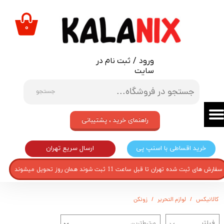
حساب کاربری من
۰
تغییر گذر واژه
ورود
/
ثبت نام در
سفارشات
سایت
خروج از حساب کاربری
جستجو
راهنمای خرید ، پشتیبانی
ارسال سریع تهران
خرید اقساطی با اسنپ پی
سفارش های ثبت شده تهران تا قبل ساعت 11 ثبت شوند همان روز تحویل میشوند
کالانیکس
لوازم التحریر
زونکن
مرتبط‌ترین