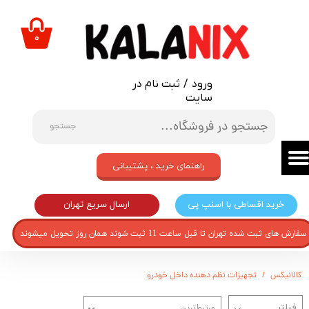
حساب کاربری من
۰
تغییر گذر واژه
ورود
/
ثبت نام در
سفارشات
سایت
خروج از حساب کاربری
جستجو
راهنمای خرید ، پشتیبانی
ارسال سریع تهران
خرید اقساطی با اسنپ پی
سفارش های ثبت شده تهران تا قبل ساعت 11 ثبت شوند همان روز تحویل میشوند
کالانیکس
تجهیزات نظم دهنده داخل خودرو
مرتبط‌ترین