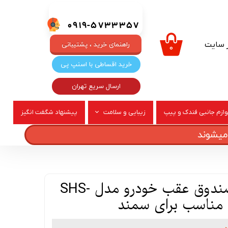
0919-5733357
ر سایت
راهنمای خرید ، پشتیبانی
۰
خرید اقساطی با اسنپ پی
ارسال سریع تهران
وازم جانبی فندک و پیپ
زیبایی و سلامت
پیشنهاد شگفت انگیز
ربری
عطر و ادکلن
شاسی لای درب صندوق عقب خودرو مدل SHS-